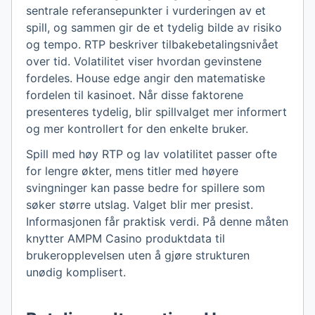
sentrale referansepunkter i vurderingen av et
spill, og sammen gir de et tydelig bilde av risiko
og tempo. RTP beskriver tilbakebetalingsnivået
over tid. Volatilitet viser hvordan gevinstene
fordeles. House edge angir den matematiske
fordelen til kasinoet. Når disse faktorene
presenteres tydelig, blir spillvalget mer informert
og mer kontrollert for den enkelte bruker.
Spill med høy RTP og lav volatilitet passer ofte
for lengre økter, mens titler med høyere
svingninger kan passe bedre for spillere som
søker større utslag. Valget blir mer presist.
Informasjonen får praktisk verdi. På denne måten
knytter AMPM Casino produktdata til
brukeropplevelsen uten å gjøre strukturen
unødig komplisert.