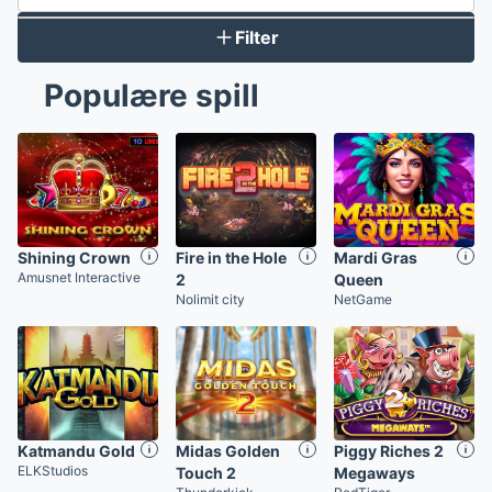
Filter
Populære spill
Shining Crown
Fire in the Hole
Mardi Gras
Amusnet Interactive
2
Queen
Nolimit city
NetGame
Katmandu Gold
Midas Golden
Piggy Riches 2
ELKStudios
Touch 2
Megaways