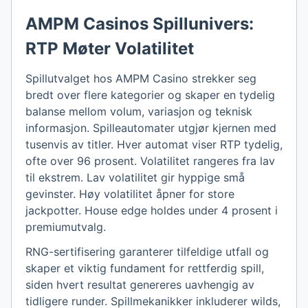
AMPM Casinos Spillunivers:
RTP Møter Volatilitet
Spillutvalget hos AMPM Casino strekker seg
bredt over flere kategorier og skaper en tydelig
balanse mellom volum, variasjon og teknisk
informasjon. Spilleautomater utgjør kjernen med
tusenvis av titler. Hver automat viser RTP tydelig,
ofte over 96 prosent. Volatilitet rangeres fra lav
til ekstrem. Lav volatilitet gir hyppige små
gevinster. Høy volatilitet åpner for store
jackpotter. House edge holdes under 4 prosent i
premiumutvalg.
RNG-sertifisering garanterer tilfeldige utfall og
skaper et viktig fundament for rettferdig spill,
siden hvert resultat genereres uavhengig av
tidligere runder. Spillmekanikker inkluderer wilds,