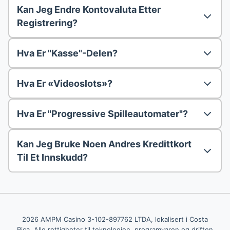
Kan Jeg Endre Kontovaluta Etter
Registrering?
Hva Er "Kasse"-Delen?
Hva Er «videoslots»?
Hva Er "progressive Spilleautomater"?
Kan Jeg Bruke Noen Andres Kredittkort
Til Et Innskudd?
2026 AMPM Casino 3-102-897762 LTDA, lokalisert i Costa
Rica. Alle rettigheter til teknologien, programvaren og driften