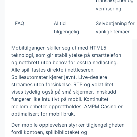
transaksjoner og
verifisering
FAQ
Alltid
Selvbetjening for
tilgjengelig
vanlige temaer
Mobiltilgangen skiller seg ut med HTML5-
teknologi, som gir stabil ytelse på smarttelefon
og nettbrett uten behov for ekstra nedlasting.
Alle spill lastes direkte i nettleseren.
Spilleautomater kjører jevnt. Live-dealere
streames uten forsinkelse. RTP og volatilitet
vises tydelig også på små skjermer. Innskudd
fungerer like intuitivt på mobil. Kontinuitet
mellom enheter opprettholdes. AMPM Casino er
optimalisert for mobil bruk.
Den mobile opplevelsen styrker tilgjengeligheten
fordi kontoen, spillbiblioteket og