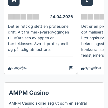
M
E
24.04.2026
Det er rett og slett en profesjonell
Det er en prof
drift. Alt fra merkevarebyggingen
optimalisert a
til utførelsen av appen er
Læringskurven 
førsteklasses. Svært profesjonell
belønningsstru
og pålitelig atmosfære.
konkurransedyk
femstjerners o
Nyttig
Del
Nyttig
Del
AMPM Casino
AMPM Casino skiller seg ut som en sentral