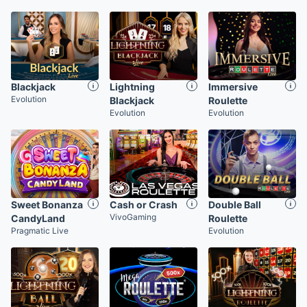
Blackjack
Lightning
Immersive
Evolution
Blackjack
Roulette
Evolution
Evolution
Sweet Bonanza
Cash or Crash
Double Ball
VivoGaming
CandyLand
Roulette
Pragmatic Live
Evolution