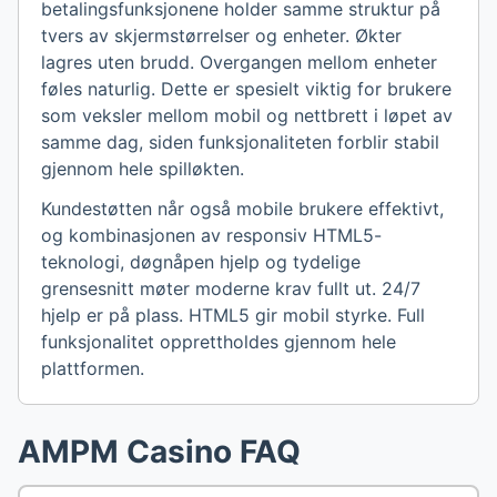
betalingsfunksjonene holder samme struktur på
tvers av skjermstørrelser og enheter. Økter
lagres uten brudd. Overgangen mellom enheter
føles naturlig. Dette er spesielt viktig for brukere
som veksler mellom mobil og nettbrett i løpet av
samme dag, siden funksjonaliteten forblir stabil
gjennom hele spilløkten.
Kundestøtten når også mobile brukere effektivt,
og kombinasjonen av responsiv HTML5-
teknologi, døgnåpen hjelp og tydelige
grensesnitt møter moderne krav fullt ut. 24/7
hjelp er på plass. HTML5 gir mobil styrke. Full
funksjonalitet opprettholdes gjennom hele
plattformen.
AMPM Casino FAQ