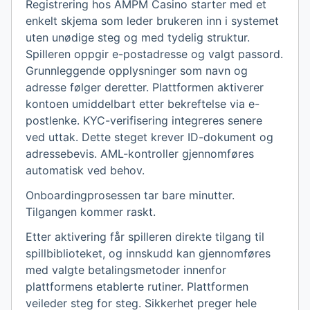
Registrering hos AMPM Casino starter med et
enkelt skjema som leder brukeren inn i systemet
uten unødige steg og med tydelig struktur.
Spilleren oppgir e-postadresse og valgt passord.
Grunnleggende opplysninger som navn og
adresse følger deretter. Plattformen aktiverer
kontoen umiddelbart etter bekreftelse via e-
postlenke. KYC-verifisering integreres senere
ved uttak. Dette steget krever ID-dokument og
adressebevis. AML-kontroller gjennomføres
automatisk ved behov.
Onboardingprosessen tar bare minutter.
Tilgangen kommer raskt.
Etter aktivering får spilleren direkte tilgang til
spillbiblioteket, og innskudd kan gjennomføres
med valgte betalingsmetoder innenfor
plattformens etablerte rutiner. Plattformen
veileder steg for steg. Sikkerhet preger hele