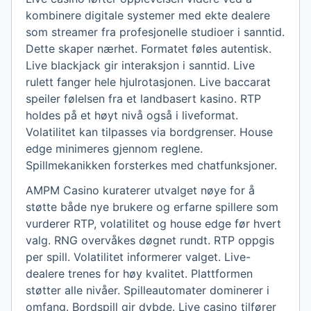
kombinere digitale systemer med ekte dealere
som streamer fra profesjonelle studioer i sanntid.
Dette skaper nærhet. Formatet føles autentisk.
Live blackjack gir interaksjon i sanntid. Live
rulett fanger hele hjulrotasjonen. Live baccarat
speiler følelsen fra et landbasert kasino. RTP
holdes på et høyt nivå også i liveformat.
Volatilitet kan tilpasses via bordgrenser. House
edge minimeres gjennom reglene.
Spillmekanikken forsterkes med chatfunksjoner.
AMPM Casino kuraterer utvalget nøye for å
støtte både nye brukere og erfarne spillere som
vurderer RTP, volatilitet og house edge før hvert
valg. RNG overvåkes døgnet rundt. RTP oppgis
per spill. Volatilitet informerer valget. Live-
dealere trenes for høy kvalitet. Plattformen
støtter alle nivåer. Spilleautomater dominerer i
omfang. Bordspill gir dybde. Live casino tilfører