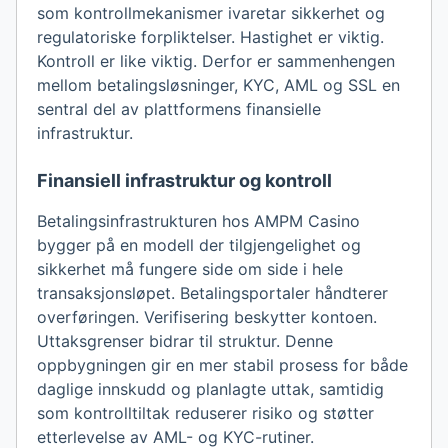
som kontrollmekanismer ivaretar sikkerhet og
regulatoriske forpliktelser. Hastighet er viktig.
Kontroll er like viktig. Derfor er sammenhengen
mellom betalingsløsninger, KYC, AML og SSL en
sentral del av plattformens finansielle
infrastruktur.
Finansiell infrastruktur og kontroll
Betalingsinfrastrukturen hos AMPM Casino
bygger på en modell der tilgjengelighet og
sikkerhet må fungere side om side i hele
transaksjonsløpet. Betalingsportaler håndterer
overføringen. Verifisering beskytter kontoen.
Uttaksgrenser bidrar til struktur. Denne
oppbygningen gir en mer stabil prosess for både
daglige innskudd og planlagte uttak, samtidig
som kontrolltiltak reduserer risiko og støtter
etterlevelse av AML- og KYC-rutiner.