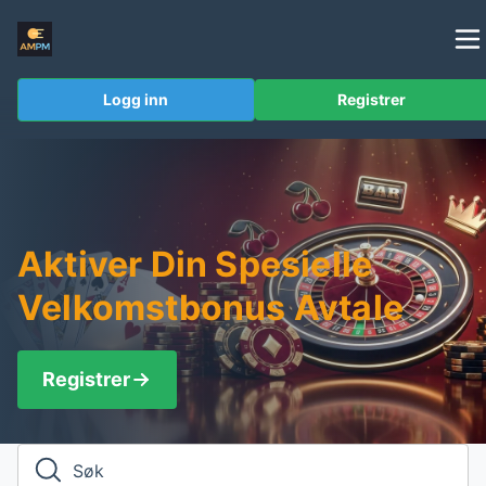
Logg inn
Registrer
Aktiver Din Spesielle
Velkomstbonus Avtale
Registrer