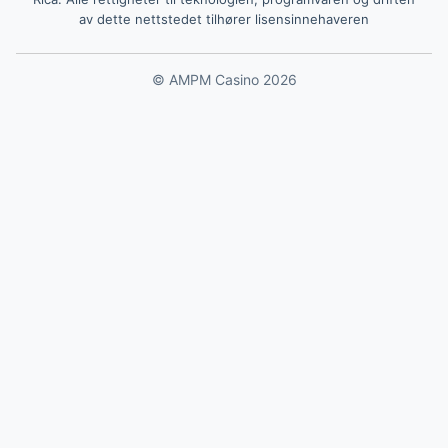
av dette nettstedet tilhører lisensinnehaveren
© AMPM Casino 2026