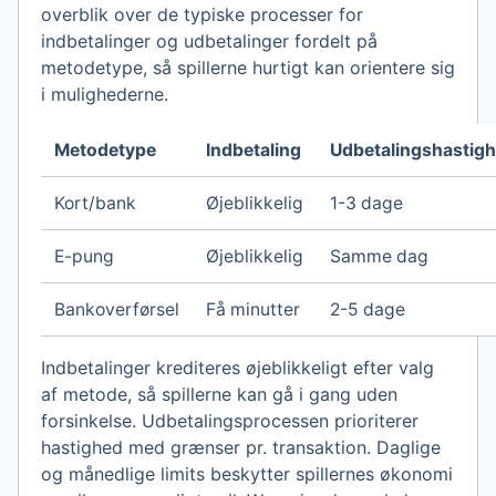
overblik over de typiske processer for
indbetalinger og udbetalinger fordelt på
metodetype, så spillerne hurtigt kan orientere sig
i mulighederne.
Metodetype
Indbetaling
Udbetalingshastig
Kort/bank
Øjeblikkelig
1-3 dage
E-pung
Øjeblikkelig
Samme dag
Bankoverførsel
Få minutter
2-5 dage
Indbetalinger krediteres øjeblikkeligt efter valg
af metode, så spillerne kan gå i gang uden
forsinkelse. Udbetalingsprocessen prioriterer
hastighed med grænser pr. transaktion. Daglige
og månedlige limits beskytter spillernes økonomi