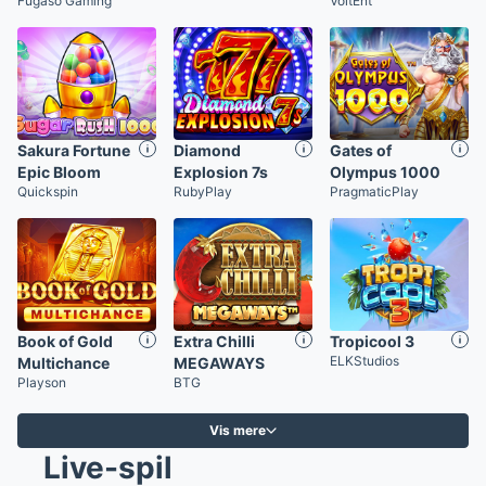
Fugaso Gaming
VoltEnt
Sakura Fortune
Diamond
Gates of
Epic Bloom
Explosion 7s
Olympus 1000
Quickspin
RubyPlay
PragmaticPlay
Book of Gold
Extra Chilli
Tropicool 3
ELKStudios
Multichance
MEGAWAYS
Playson
BTG
Vis mere
Live-spil