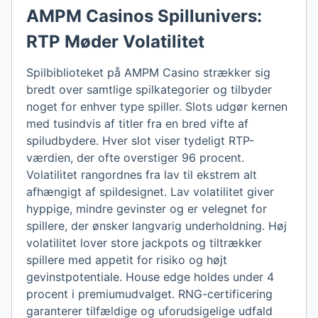
AMPM Casinos Spillunivers:
RTP Møder Volatilitet
Spilbiblioteket på AMPM Casino strækker sig
bredt over samtlige spilkategorier og tilbyder
noget for enhver type spiller. Slots udgør kernen
med tusindvis af titler fra en bred vifte af
spiludbydere. Hver slot viser tydeligt RTP-
værdien, der ofte overstiger 96 procent.
Volatilitet rangordnes fra lav til ekstrem alt
afhængigt af spildesignet. Lav volatilitet giver
hyppige, mindre gevinster og er velegnet for
spillere, der ønsker langvarig underholdning. Høj
volatilitet lover store jackpots og tiltrækker
spillere med appetit for risiko og højt
gevinstpotentiale. House edge holdes under 4
procent i premiumudvalget. RNG-certificering
garanterer tilfældige og uforudsigelige udfald