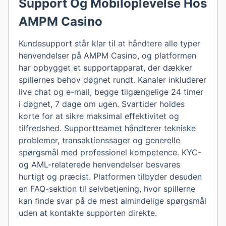
Support Og Mobiloplevelse Hos
AMPM Casino
Kundesupport står klar til at håndtere alle typer
henvendelser på AMPM Casino, og platformen
har opbygget et supportapparat, der dækker
spillernes behov døgnet rundt. Kanaler inkluderer
live chat og e-mail, begge tilgængelige 24 timer
i døgnet, 7 dage om ugen. Svartider holdes
korte for at sikre maksimal effektivitet og
tilfredshed. Supportteamet håndterer tekniske
problemer, transaktionssager og generelle
spørgsmål med professionel kompetence. KYC-
og AML-relaterede henvendelser besvares
hurtigt og præcist. Platformen tilbyder desuden
en FAQ-sektion til selvbetjening, hvor spillerne
kan finde svar på de mest almindelige spørgsmål
uden at kontakte supporten direkte.