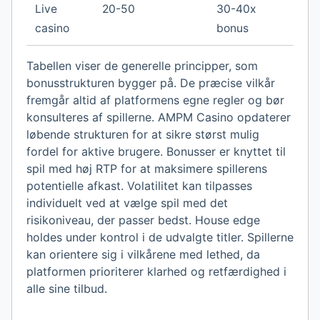
Live
20-50
30-40x
casino
bonus
Tabellen viser de generelle principper, som
bonusstrukturen bygger på. De præcise vilkår
fremgår altid af platformens egne regler og bør
konsulteres af spillerne. AMPM Casino opdaterer
løbende strukturen for at sikre størst mulig
fordel for aktive brugere. Bonusser er knyttet til
spil med høj RTP for at maksimere spillerens
potentielle afkast. Volatilitet kan tilpasses
individuelt ved at vælge spil med det
risikoniveau, der passer bedst. House edge
holdes under kontrol i de udvalgte titler. Spillerne
kan orientere sig i vilkårene med lethed, da
platformen prioriterer klarhed og retfærdighed i
alle sine tilbud.