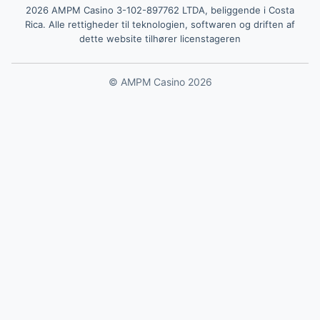
2026 AMPM Casino 3-102-897762 LTDA, beliggende i Costa
Rica. Alle rettigheder til teknologien, softwaren og driften af
dette website tilhører licenstageren
© AMPM Casino 2026