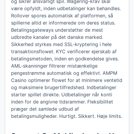
og sikrer ansvarligt spil. Wagering-krav skal
være opfyldt, inden udbetalinger kan behandles.
Rollover spores automatisk af platformen, så
spillerne altid er informerede om deres status.
Betalingsgateways understøtter de mest
udbredte kanaler på det danske marked.
Sikkerhed styrkes med SSL-kryptering i hele
transaktionsflowet. KYC verificerer ejerskab af
betalingsmetoden, inden en godkendelse gives.
AML-skanninger filtrerer mistænkelige
pengestrømme automatisk og effektivt. AMPM
Casino optimerer flowet for at minimere ventetid
og maksimere brugertilfredshed. Indbetalinger
starter spillet direkte. Udbetalinger når konti
inden for de angivne tidsrammer. Fleksibilitet
præger det samlede udbud af
betalingsmuligheder. Hurtigt. Sikkert. Høje limits.